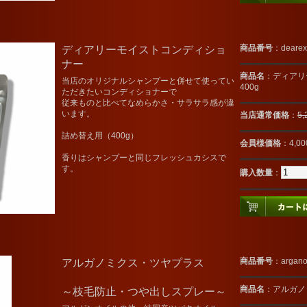
ディアリーモイストコンディショ
商品番号
：dearex
ナー
商品名
：ディアリ
当店のオリジナルシャンプーと併せて使ってい
400g
ただきたいコンディショナーで
従来ものと比べてなめらかさ・サラサラ感が違
います。
当店通常価格
：
5
詰め替え用（400g）
会員様価格
：4,0
香りはシャンプーと同じフレッシュカシスで
す。
購入数量
：
アルガノミクス・ツヤプラス
商品番号
：argan
商品名
：アルガノ
～枝毛防止・つや出しスプレー～