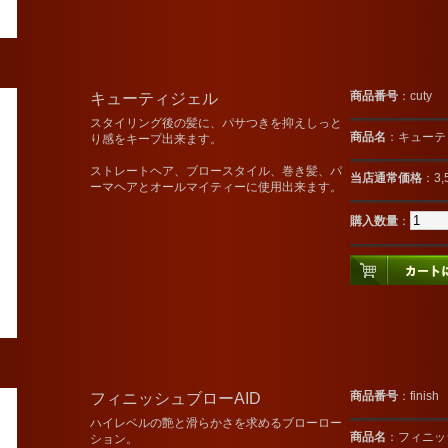
キューティジェル
商品番号
：cuty
スタイリング後の髪に、パサつきを抑えしっと
商品名
：キューテ
り感をキープ出来ます。
ストレートヘア、ブロースタイル、巻き髪、パ
当店通常価格
：3,
ーマヘアとオールマイティーに使用出来ます。
購入数量
：
フィニッシュブローAID
商品番号
：finish
ハイレベルの艶と滑らかさを求めるブローロー
商品名
：フィニッ
ション。