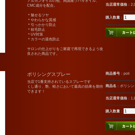
アルガンオイルの他、純国産ツバキオイル、
当店通常価格
：2,
CMC成分を配合。
＊魅せるツヤ
購入数量
：
＊やわらかな質感
＊引っかかり防止
＊枝毛防止
＊UV対策
＊カラーの退色防止
サロンの仕上がりをご家庭で再現できるよう改
良された商品です。
ポリシングスプレー
商品番号
：poli
当店で1番支持されているスプレーです
商品名
：ポリシン
くし通り、艶、軽さにおいて最高の効果を期待
できます！
当店通常価格
：1,
購入数量
：