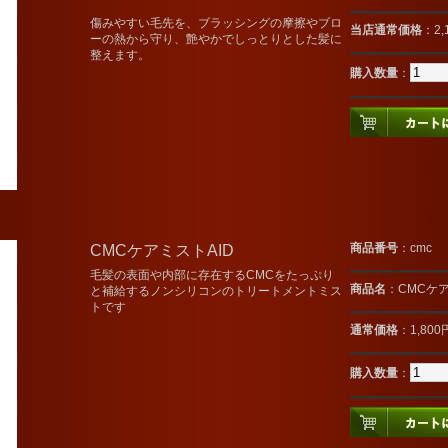
傷みやすい毛先を、ブラッシングの摩擦やブロ
当店通常価格
：2,
ーの熱から守り、艶やかでしっとりとした髪に
整えます。
購入数量
：
CMCケアミストAID
商品番号
：cmc
毛髪の表面や内部に存在するCMCをたっぷり
商品名
：CMCケア
と補給するノンシリコンのトリートメントミス
トです
通常価格
：1,80
購入数量
：