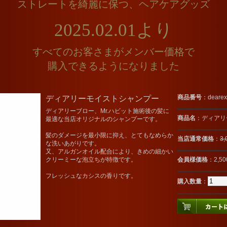
ストレートを綺麗に保つ、ヘアケアグッズ
2025.02.01より
すべてのお客さまがメンバー価格で
購入できるようになりました
ディアリーモイストシャンプー
商品番号
：dearex
ディアリーブロー、Mr.ハビット施術後の髪に
商品名
：ディアリ
最適な当店オリジナルのシャンプーです。
髪のダメージを最小限に抑え、とてもなめらか
当店通常価格
：
3
な洗いあがりです。
又、アルガンオイル配合により、きめの細かい
クリーミーな泡立ちが特徴です。
会員様価格
：2,5
フレッシュなカシスの香りです。
購入数量
：