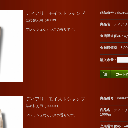
ディアリーモイストシャンプー
商品番号
：dearex
詰め替え用（400ml）
商品名
：ディアリ
フレッシュなカシスの香りです。
当店通常価格
：
4
会員様価格
：3,5
購入数量
：
ディアリーモイストシャンプー
商品番号
：dearex
詰め替え用（1000ml）
商品名
：ディアリ
1000ml
フレッシュなカシスの香りです。
当店通常価格
：
1