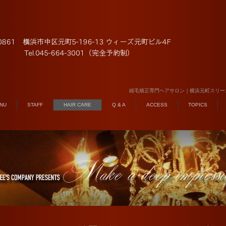
縮毛矯正専門ヘアサロン｜横浜元町スリー
NU
STAFF
HAIR CARE
Q & A
ACCESS
TOPICS