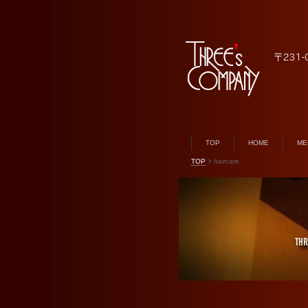
TOP
HOME
ME
TOP
>
haircare